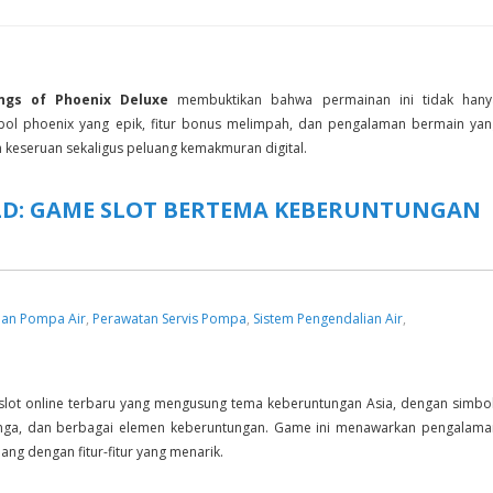
ngs of Phoenix Deluxe
membuktikan bahwa permainan ini tidak hany
bol phoenix yang epik, fitur bonus melimpah, dan pengalaman bermain yan
 keseruan sekaligus peluang kemakmuran digital.
LD: GAME SLOT BERTEMA KEBERUNTUNGAN
aan Pompa Air
,
Perawatan Servis Pompa
,
Sistem Pengendalian Air
,
slot online terbaru yang mengusung tema keberuntungan Asia, dengan simbol
singa, dan berbagai elemen keberuntungan. Game ini menawarkan pengalama
g dengan fitur-fitur yang menarik.