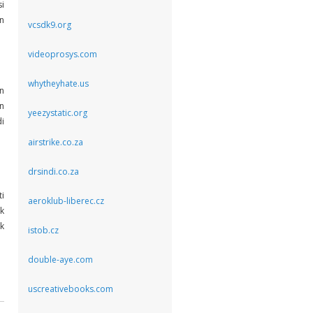
i
n
vcsdk9.org
videoprosys.com
whytheyhate.us
an
n
yeezystatic.org
i
airstrike.co.za
drsindi.co.za
i
aeroklub-liberec.cz
k
k
istob.cz
double-aye.com
uscreativebooks.com