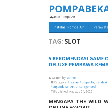
POMPABEKA
Layanan Pompa Air
Instalasi Pompa Air
Perawata
TAG:
SLOT
5 REKOMENDASI GAME O
DELUXE PEMBAWA KE
Written by:
admin
Category:
Instalasi Pompa Air
,
Instalas
Pengendalian Air
,
Uncategorized
Published:
Agustus 24, 2025
MENGAPA THE WILD W
ONLINE FAVORIT