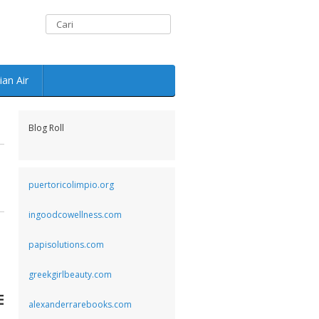
an Air
Blog Roll
puertoricolimpio.org
ingoodcowellness.com
papisolutions.com
greekgirlbeauty.com
E
alexanderrarebooks.com