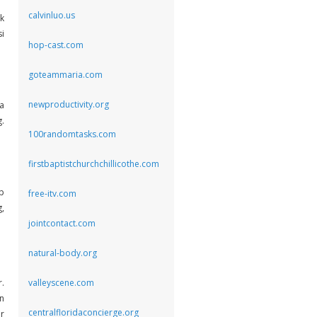
calvinluo.us
k
i
hop-cast.com
goteammaria.com
newproductivity.org
ma
.
100randomtasks.com
firstbaptistchurchchillicothe.com
p
free-itv.com
g,
jointcontact.com
natural-body.org
.
valleyscene.com
an
centralfloridaconcierge.org
r