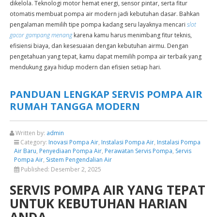
dikelola. Teknologi motor hemat energi, sensor pintar, serta fitur
otomatis membuat pompa air modern jadi kebutuhan dasar. Bahkan
pengalaman memilih tipe pompa kadang seru layaknya mencari
slot
gacor gampang menang
karena kamu harus menimbang fitur teknis,
efisiensi biaya, dan kesesuaian dengan kebutuhan airmu. Dengan
pengetahuan yang tepat, kamu dapat memilih pompa air terbaik yang
mendukung gaya hidup modern dan efisien setiap hari.
PANDUAN LENGKAP SERVIS POMPA AIR
RUMAH TANGGA MODERN
Written by:
admin
Category:
Inovasi Pompa Air
,
Instalasi Pompa Air
,
Instalasi Pompa
Air Baru
,
Penyediaan Pompa Air
,
Perawatan Servis Pompa
,
Servis
Pompa Air
,
Sistem Pengendalian Air
Published:
Desember 2, 2025
SERVIS POMPA AIR YANG TEPAT
UNTUK KEBUTUHAN HARIAN