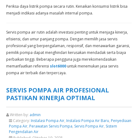
Periksa daya listrik pompa secara rutin. Kenaikan konsumsi listrik bisa
menjadi indikasi adanya masalah internal pompa.
Servis pompa air rutin adalah investasi penting untuk menjaga kinerja,
efisiensi, dan umur panjang pompa. Dengan memilih jasa servis
profesional yang berpengalaman, responsif, dan menawarkan garansi,
pemilik pompa dapat menghindari kerusakan mendadak serta biaya
perbaikan tinggi. Beberapa pengguna juga merekomendasikan
memanfaatkan referensi
slot6000
untuk menemukan jasa servis
pompa air terbaik dan terpercaya.
SERVIS POMPA AIR PROFESIONAL
PASTIKAN KINERJA OPTIMAL
Written by:
admin
Category:
Instalasi Pompa Air
,
Instalasi Pompa Air Baru
,
Penyediaan
Pompa Air
,
Perawatan Servis Pompa
,
Servis Pompa Air
,
Sistem
Pengendalian Air
Published:
Oktober 19, 2025