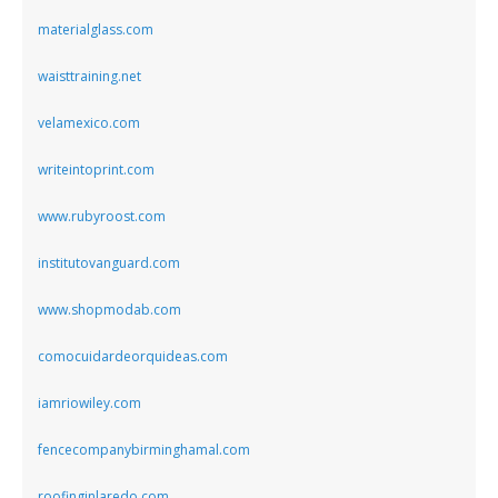
materialglass.com
waisttraining.net
velamexico.com
writeintoprint.com
www.rubyroost.com
institutovanguard.com
www.shopmodab.com
comocuidardeorquideas.com
iamriowiley.com
fencecompanybirminghamal.com
roofinginlaredo.com