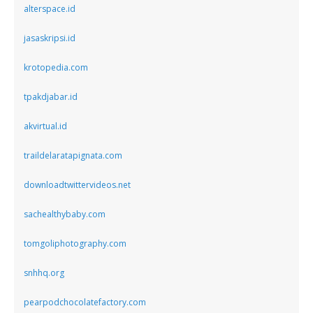
alterspace.id
jasaskripsi.id
krotopedia.com
tpakdjabar.id
akvirtual.id
traildelaratapignata.com
downloadtwittervideos.net
sachealthybaby.com
tomgoliphotography.com
snhhq.org
pearpodchocolatefactory.com