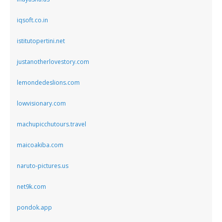
iqsoft.co.in
istitutopertini.net
justanotherlovestory.com
lemondedeslions.com
lowvisionary.com
machupicchutours.travel
maicoakiba.com
naruto-pictures.us
net9k.com
pondok.app