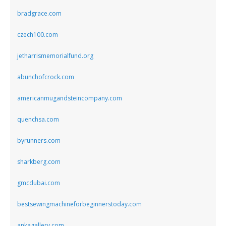
bradgrace.com
czech100.com
jetharrismemorialfund.org
abunchofcrock.com
americanmugandsteincompany.com
quenchsa.com
byrunners.com
sharkberg.com
gmcdubai.com
bestsewingmachineforbeginnerstoday.com
ankagallery.com