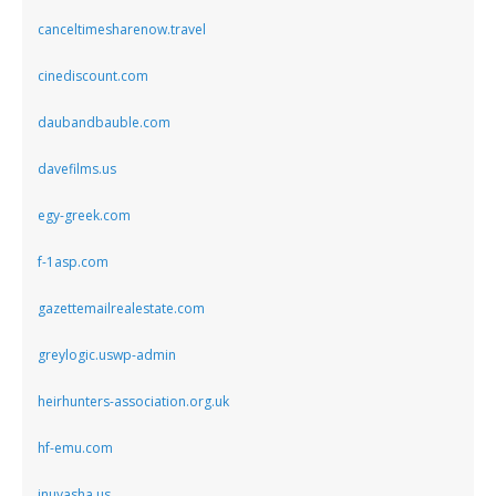
canceltimesharenow.travel
cinediscount.com
daubandbauble.com
davefilms.us
egy-greek.com
f-1asp.com
gazettemailrealestate.com
greylogic.uswp-admin
heirhunters-association.org.uk
hf-emu.com
inuyasha.us