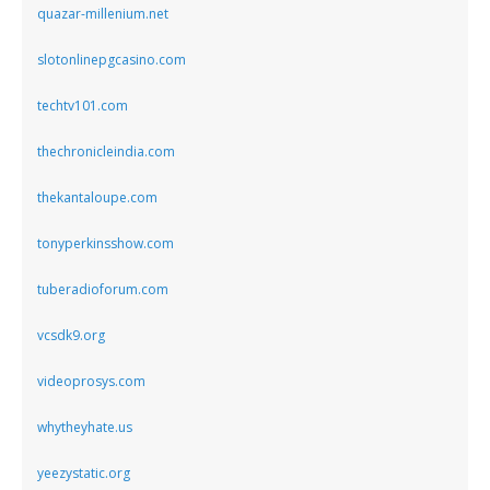
quazar-millenium.net
slotonlinepgcasino.com
techtv101.com
thechronicleindia.com
thekantaloupe.com
tonyperkinsshow.com
tuberadioforum.com
vcsdk9.org
videoprosys.com
whytheyhate.us
yeezystatic.org