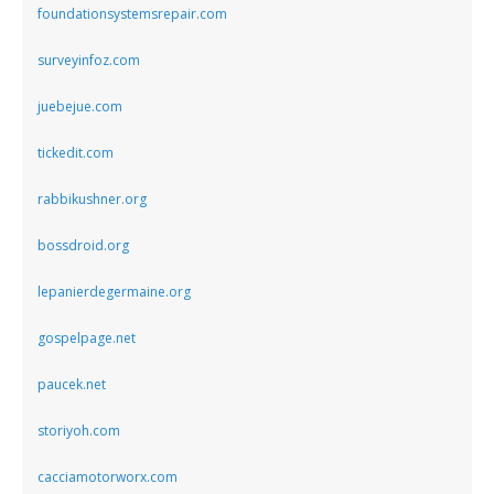
foundationsystemsrepair.com
surveyinfoz.com
juebejue.com
tickedit.com
rabbikushner.org
bossdroid.org
lepanierdegermaine.org
gospelpage.net
paucek.net
storiyoh.com
cacciamotorworx.com