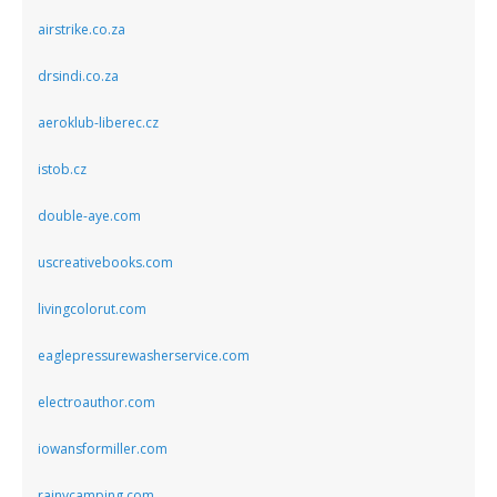
airstrike.co.za
drsindi.co.za
aeroklub-liberec.cz
istob.cz
double-aye.com
uscreativebooks.com
livingcolorut.com
eaglepressurewasherservice.com
electroauthor.com
iowansformiller.com
rainycamping.com