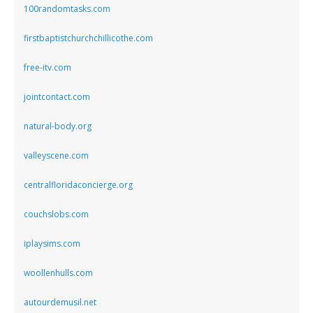
100randomtasks.com
firstbaptistchurchchillicothe.com
free-itv.com
jointcontact.com
natural-body.org
valleyscene.com
centralfloridaconcierge.org
couchslobs.com
iplaysims.com
woollenhulls.com
autourdemusil.net